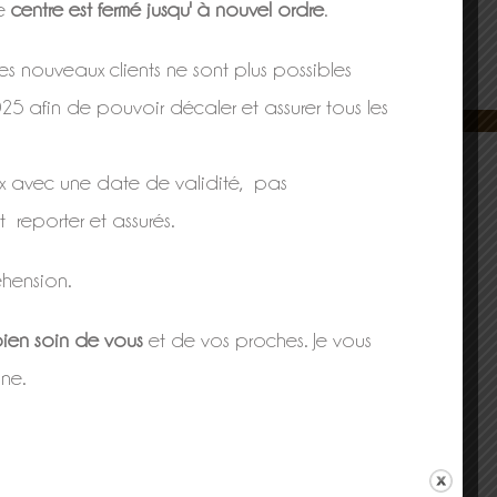
le
centre est fermé jusqu' à nouvel ordre
.
s nouveaux clients ne sont plus possibles
025 afin de pouvoir décaler et assurer tous les
x avec une date de validité, pas
t reporter et assurés.
hension.
ien soin de vous
et de vos proches. Je vous
ne.