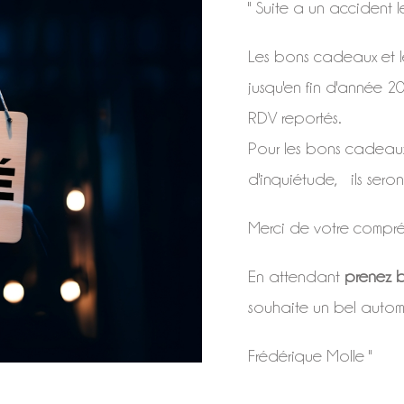
" Suite a un accident 
Les bons cadeaux et le
jusqu'en fin d'année 2
RDV reportés.
Pour les bons cadeau
RÉSERVEZ VOTRE MASSAGE
d'inquiétude, ils seron
Massage Impérial
–
Massage Global Chinois
–
Merci de votre compré
Massage Balinais
–
Massage aux Pierres chaudes
–
En attendant
prenez b
Massage Californien et Suédois
souhaite un bel autom
Frédérique Molle "