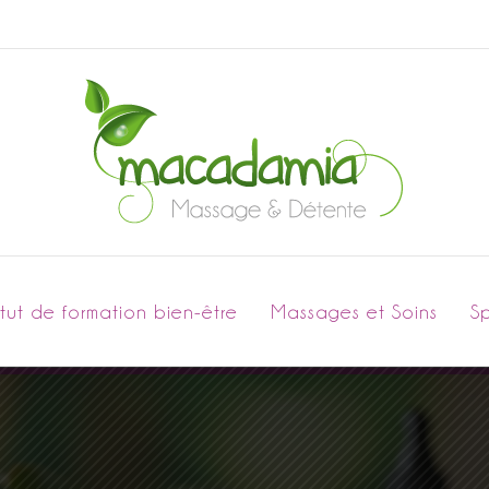
titut de formation bien-être
Massages et Soins
S