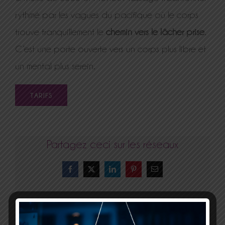
rythmé par les vagues du pacifique où le corps
trouve tranquillement le
chemin vers le lâcher prise
.
C’est une porte ouverte vers un corps plus libre et
un mental plus serein.
TARIFS
Partagez ceci sur les réseaux
Facebook
X
LinkedIn
Pinterest
Email