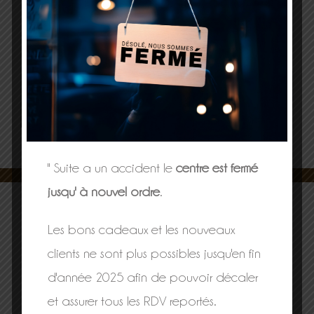
Projets connexes
" Suite a un accident le
centre est fermé
jusqu' à nouvel ordre
.
Les bons cadeaux et les nouveaux
clients ne sont plus possibles jusqu'en fin
d'année 2025 afin de pouvoir décaler
et assurer tous les RDV reportés.