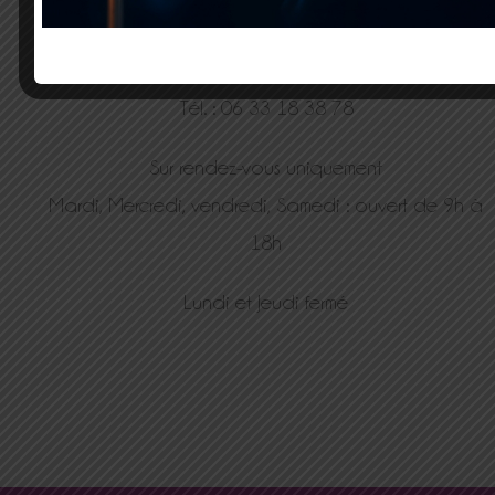
80 Impasse des gorges
38590 Saint Geoirs
Tél. : 06 33 18 38 78
Sur rendez-vous uniquement
Mardi, Mercredi, vendredi, Samedi : ouvert de 9h à
18h
Lundi et Jeudi fermé