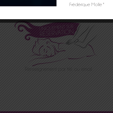
Massage Californien et Suédois
Frédérique Molle "