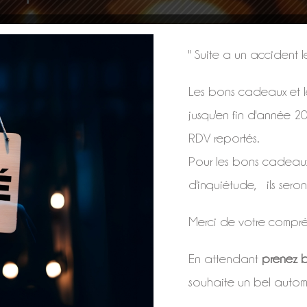
" Suite a un accident 
Les bons cadeaux et le
jusqu'en fin d'année 2
RDV reportés.
Pour les bons cadeau
d'inquiétude, ils seron
Merci de votre compré
RÉSERVEZ VOTRE MASSAGE
En attendant
prenez b
Massage Impérial
–
Massage Global Chinois
–
souhaite un bel autom
Massage Balinais
–
Massage aux Pierres chaudes
–