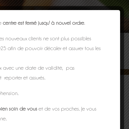
le
centre est fermé jusqu' à nouvel ordre
.
s nouveaux clients ne sont plus possibles
025 afin de pouvoir décaler et assurer tous les
x avec une date de validité, pas
t reporter et assurés.
hension.
ien soin de vous
et de vos proches. Je vous
ne.