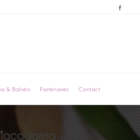
Faceboo
pa & Balnéo
Partenaires
Contact
s Macadamia