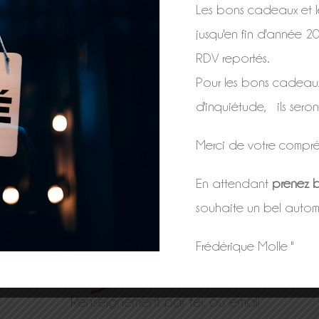
Les bons cadeaux et le
RÉSERVEZ VOTRE MASSAGE
jusqu'en fin d'année 2
RDV reportés.
Massage Impérial
–
Massage Global Chinois
–
Pour les bons cadeau
Massage Balinais
–
Massage aux Pierres chaudes
–
d'inquiétude, ils seron
Massage Californien et Suédois
Merci de votre compré
En attendant
prenez b
souhaite un bel autom
Frédérique Molle "