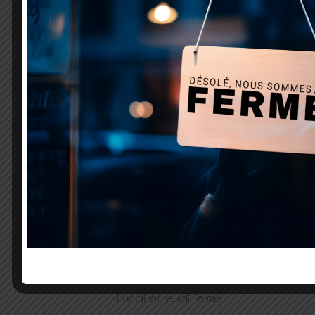
80 Impasse des gorges
38590 Saint Geoirs
Tél. : 06 33 18 38 78
Sur rendez-vous uniquement
Mardi, Mercredi, vendredi, Samedi : ouvert de 9h à
18h
Lundi et Jeudi fermé