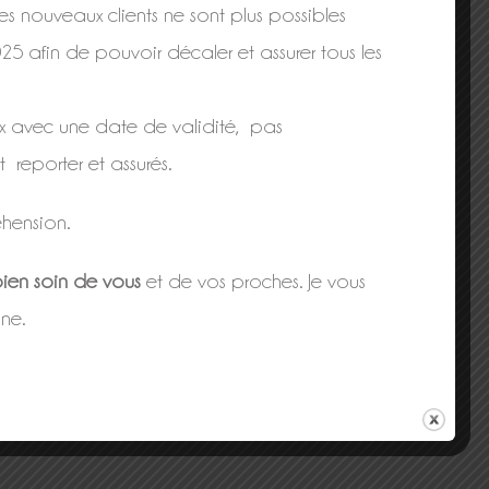
s nouveaux clients ne sont plus possibles
025 afin de pouvoir décaler et assurer tous les
x avec une date de validité, pas
t reporter et assurés.
hension.
ien soin de vous
et de vos proches. Je vous
ne.