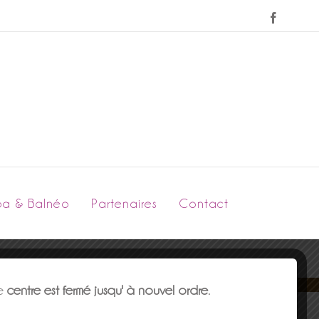
Faceboo
pa & Balnéo
Partenaires
Contact
le
centre est fermé jusqu' à nouvel ordre
.