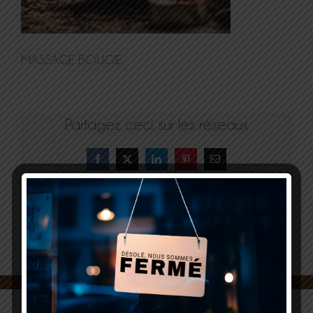
MASSAGE BOUGIE
Partagez ceci sur les réseaux
Facebook
X
LinkedIn
Pinterest
Email