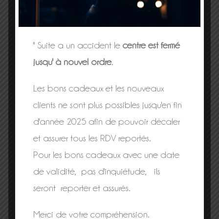
" Suite a un accident le
centre est fermé
jusqu' à nouvel ordre
.
Les bons cadeaux et les nouveaux
80 Impasse des gorges
clients ne sont plus possibles jusqu'en fin
38590 Saint Geoirs
d'année 2025 afin de pouvoir décaler
Tél. : 06 33 18 38 78
et assurer tous les RDV reportés.
Sur rendez-vous uniquement
Pour les bons cadeaux avec une date
Mardi, Mercredi, vendredi, Samedi : ouvert de 9h
de validité, pas d'inquiétude, ils
à 18h
seront reporter et assurés.
Lundi et Jeudi fermé
Merci de votre compréhension.