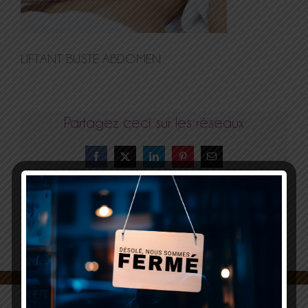
LIFTANT BUSTE ABDOMEN
Partagez ceci sur les réseaux
Facebook
X
LinkedIn
Pinterest
Email