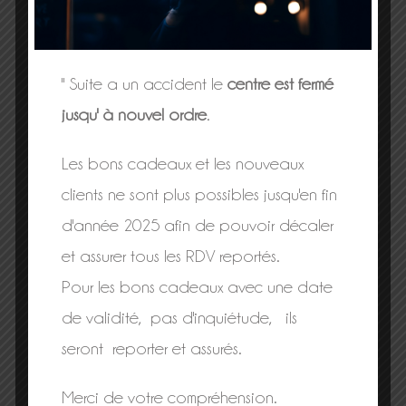
" Suite a un accident le
centre est fermé
jusqu' à nouvel ordre
.
Les bons cadeaux et les nouveaux
80 Impasse des gorges
clients ne sont plus possibles jusqu'en fin
38590 Saint Geoirs
d'année 2025 afin de pouvoir décaler
Tél. : 06 33 18 38 78
et assurer tous les RDV reportés.
Sur rendez-vous uniquement
Pour les bons cadeaux avec une date
Mardi, Mercredi, vendredi, Samedi : ouvert de 9h
de validité, pas d'inquiétude, ils
à 18h
seront reporter et assurés.
Lundi et Jeudi fermé
Merci de votre compréhension.