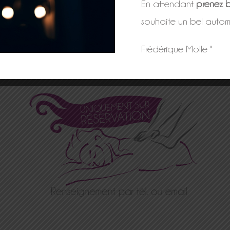
En attendant
prenez b
souhaite un bel autom
Massage Impérial
–
Massage Global Chinois
–
Massage Balinais
–
Massage aux Pierres chaudes
–
Frédérique Molle "
Massage Californien et Suédois