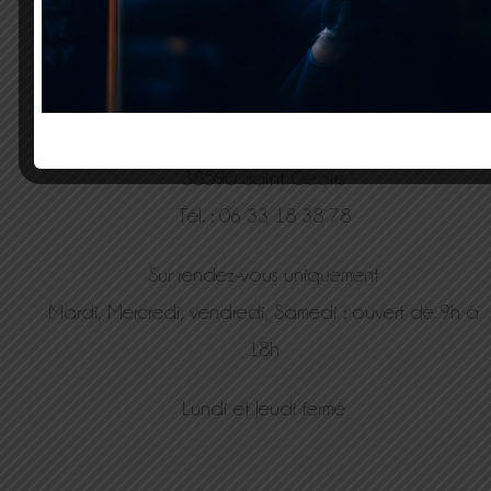
80 Impasse des gorges
38590 Saint Geoirs
Tél. : 06 33 18 38 78
Sur rendez-vous uniquement
Mardi, Mercredi, vendredi, Samedi : ouvert de 9h à
18h
Lundi et Jeudi fermé