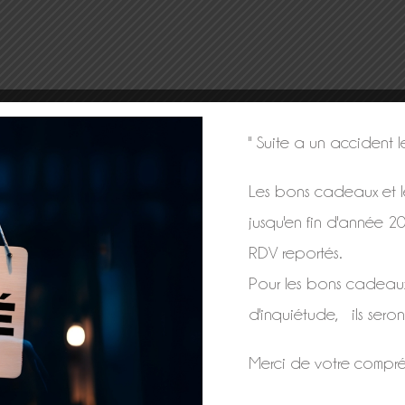
" Suite a un accident 
Les bons cadeaux et le
jusqu'en fin d'année 2
RDV reportés.
Pour les bons cadeau
d'inquiétude, ils seron
Merci de votre compré
RÉSERVEZ VOTRE MASSAGE