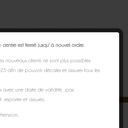
le
centre est fermé jusqu' à nouvel ordre
.
s nouveaux clients ne sont plus possibles
Facebook
X
LinkedIn
Pinterest
Email
025 afin de pouvoir décaler et assurer tous les
x avec une date de validité, pas
t reporter et assurés.
hension.